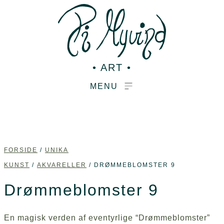
Videre
til
indhold
• ART •
FORSIDE
/
UNIKA
KUNST
/
AKVARELLER
/ DRØMMEBLOMSTER 9
Drømmeblomster 9
En magisk verden af eventyrlige “Drømmeblomster”