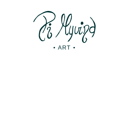
• ART •