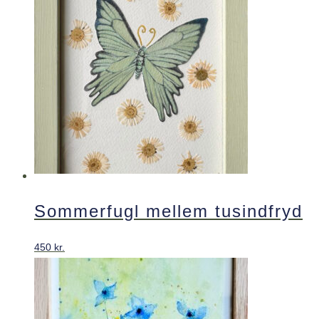
Sommerfugl mellem tusindfryd
450
kr.