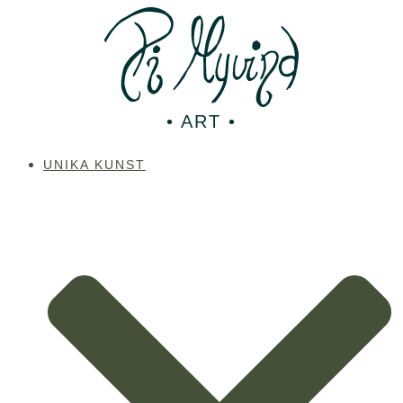
Videre
til
indhold
• ART •
UNIKA KUNST