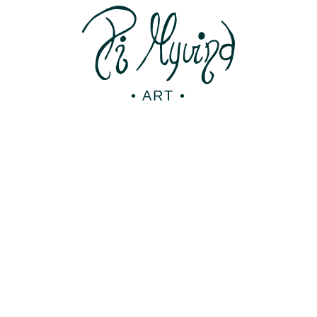
• ART •