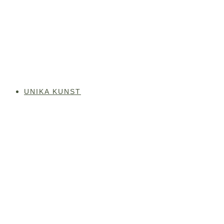
Videre
til
indhold
UNIKA KUNST