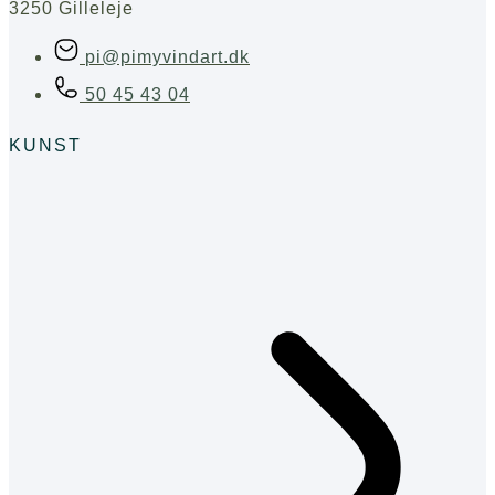
3250 Gilleleje
pi@pimyvindart.dk
50 45 43 04
KUNST