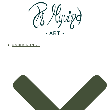
Videre
til
indhold
• ART •
UNIKA KUNST